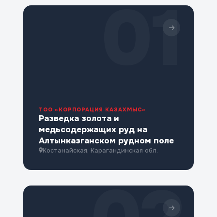
01
ТОО «КОРПОРАЦИЯ КАЗАХМЫС»
Разведка золота и
медьсодержащих руд на
Алтынказганском рудном поле
Костанайская, Карагандинская обл.