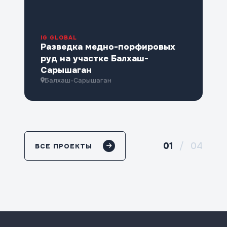
IG GLOBAL
Разведка медно-порфировых
руд на участке Балхаш-
Сарышаган
Балхаш-Сарышаган
01
/
04
ВСЕ ПРОЕКТЫ